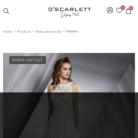
0
0
>
>
>
Bolzano
Home
Produits
Robe de mariée
DISPO OUTLET