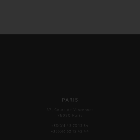
PARIS
37, Cours de Vincennes
75020 Paris
+33(0)1 43 73 13 54
+33(0)6 52 12 42 44