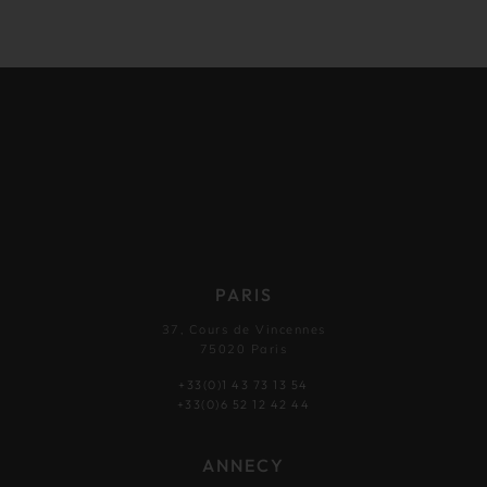
PARIS
37, Cours de Vincennes
75020 Paris
+33(0)1 43 73 13 54
+33(0)6 52 12 42 44
ANNECY