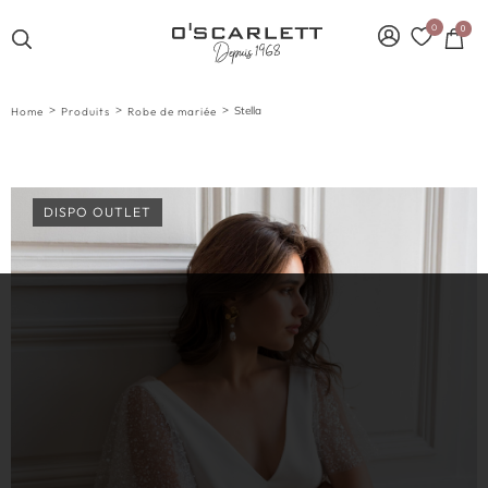
0
0
>
>
>
Stella
Home
Produits
Robe de mariée
DISPO OUTLET