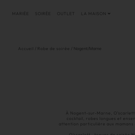
MARIÉE
SOIRÉE
OUTLET
LA MAISON
Accueil
/
Robe de soirée
/ Nogent/Marne
À Nogent-sur-Marne, O’scarlett p
cocktail, robes longues et ens
attention particulière aux mamans 
O’scarlett , tenues de soirée