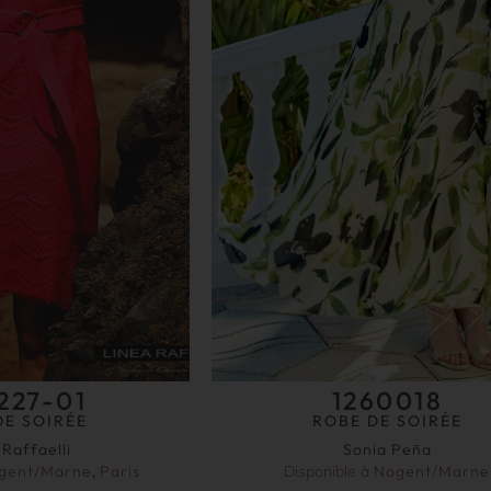
227-01
1260018
DE SOIRÉE
ROBE DE SOIRÉE
 Raffaelli
Sonia Peña
gent/Marne
,
Paris
Disponible à
Nogent/Marne