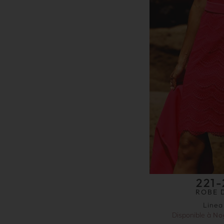
221-
ROBE 
Linea
Disponible à
No