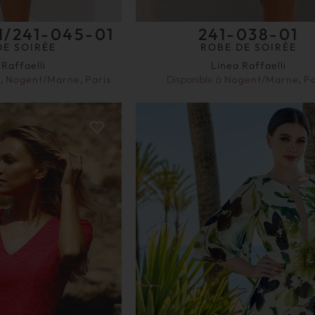
1/241-045-01
241-038-01
DE SOIRÉE
ROBE DE SOIRÉE
 Raffaelli
Linea Raffaelli
y
,
Nogent/Marne
,
Paris
Disponible à
Nogent/Marne
,
Pa