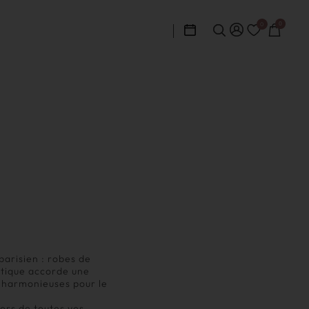
0
0
parisien : robes de
utique accorde une
t harmonieuses pour le
ors de toutes vos