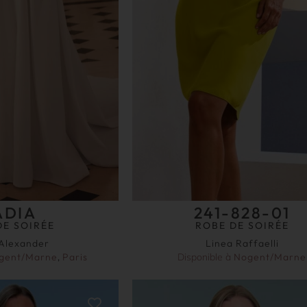
ADIA
241-828-01
DE SOIRÉE
ROBE DE SOIRÉE
 Alexander
Linea Raffaelli
gent/Marne
,
Paris
Disponible à
Nogent/Marne