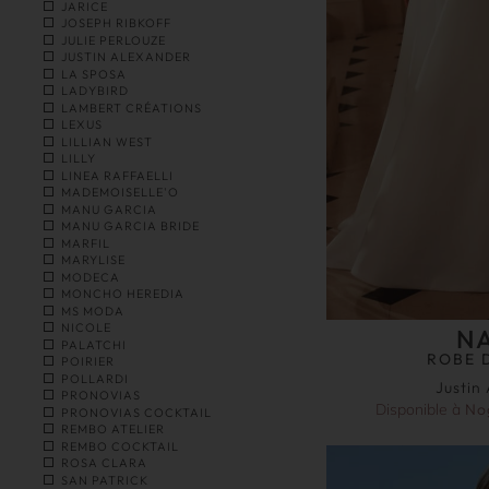
JARICE
JOSEPH RIBKOFF
JULIE PERLOUZE
JUSTIN ALEXANDER
LA SPOSA
LADYBIRD
LAMBERT CRÉATIONS
LEXUS
LILLIAN WEST
LILLY
LINEA RAFFAELLI
MADEMOISELLE'O
MANU GARCIA
MANU GARCIA BRIDE
MARFIL
MARYLISE
MODECA
MONCHO HEREDIA
MS MODA
NICOLE
N
PALATCHI
ROBE 
POIRIER
POLLARDI
Justin
PRONOVIAS
Disponible à
No
PRONOVIAS COCKTAIL
REMBO ATELIER
REMBO COCKTAIL
ROSA CLARA
SAN PATRICK