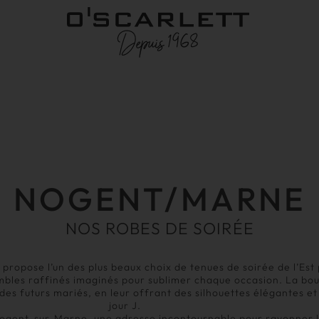
NOGENT/MARNE
NOS ROBES DE SOIRÉE
ropose l’un des plus beaux choix de tenues de soirée de l’Est 
embles raffinés imaginés pour sublimer chaque occasion. La bo
des futurs mariés, en leur offrant des silhouettes élégantes e
jour J.
 Nogent-sur-Marne, une adresse incontournable pour rayonner l