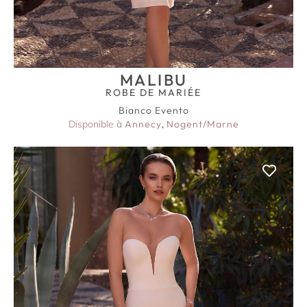
MALIBU
ROBE DE MARIÉE
Bianco Evento
Disponible à
Annecy
,
Nogent/Marne