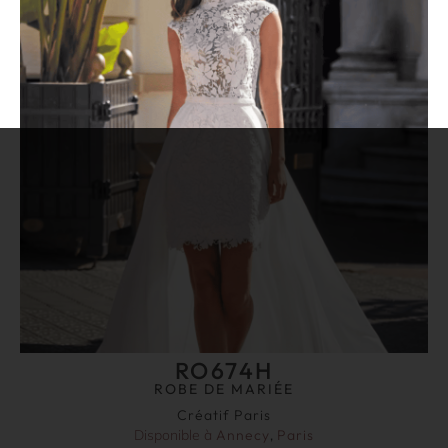
RO674H
ROBE DE MARIÉE
Créatif Paris
Disponible à
Annecy
,
Paris